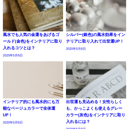
風水でも人気の金運をあげるゴ
シルバー(銀色)の風水効果をイン
ールド(金色)をインテリアに取り
テリアに取り入れて出世運UP！
入れるコツとは？
2020年5月6日
2020年5月6日
インテリア的にも風水的にも万
出世運も見込める！女性らしく
能なベージュカラーで全体運
も、かっこよくも使えるグレー
UP！
カラー(灰色)をインテリアに取り
入れるには？
2020年5月6日
2020年5月6日