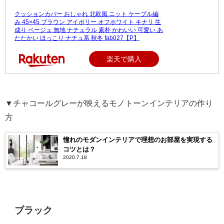
クッションカバー おしゃれ 北欧風 ニット ケーブル編
み 45×45 ブラウン アイボリー オフホワイト キナリ 生
成り ベージュ 無地 ナチュラル 素朴 かわいい 可愛い あ
たたかい ほっこり ナチュ系 秋冬 fab027【P】
楽天で購入
▼チャコールグレーが映えるモノトーンインテリアの作り
方
憧れのモダンインテリアで理想のお部屋を実現する
コツとは？
2020.7.18
ブラック