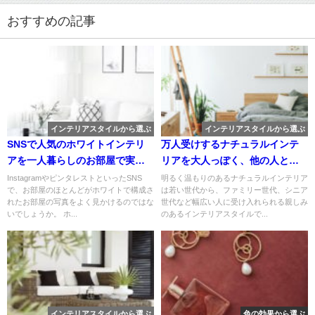
おすすめの記事
インテリアスタイルから選ぶ
インテリアスタイルから選ぶ
SNSで人気のホワイトインテリ
万人受けするナチュラルインテ
アを一人暮らしのお部屋で実現
リアを大人っぽく、他の人と差
するには？
をつけるコツとは
InstagramやピンタレストといったSNS
明るく温もりのあるナチュラルインテリア
で、お部屋のほとんどがホワイトで構成さ
は若い世代から、ファミリー世代、シニア
れたお部屋の写真をよく見かけるのではな
世代など幅広い人に受け入れられる親しみ
いでしょうか。 ホ...
のあるインテリアスタイルで...
インテリアスタイルから選ぶ
色の効果から選ぶ