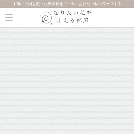
宇宙の法則を使った模様替えで「今」ありたい私へワープする