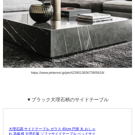
https://www.pinterest.jp/pin/423901383673905618/
▼ブラック大理石柄のサイドテーブル
大理石調 サイドテーブル ガラス 40cm 円形 丸 おしゃ
れ 高級感 大理石風 ソファサイドテーブル ベッドサイ