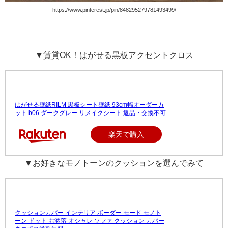
https://www.pinterest.jp/pin/848295279781493499/
▼賃貸OK！はがせる黒板アクセントクロス
はがせる壁紙RILM 黒板シート壁紙 93cm幅オーダーカ
ット b06 ダークグレー リメイクシート 返品・交換不可
楽天で購入
▼お好きなモノトーンのクッションを選んでみて
クッションカバー インテリア ボーダー モード モノト
ーン ドット お洒落 オシャレ ソファ クッション カバー