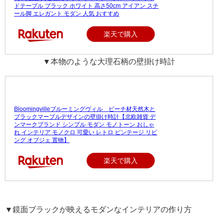
ドテーブル ブラック ホワイト 高さ50cm アイアン スチ
ール脚 エレガント モダン 人気 おすすめ
楽天で購入
▼本物のような大理石柄の壁掛け時計
Bloomingvilleブルーミングヴィル ビーチ材天然木と
ブラックマーブルデザインの壁掛け時計【北欧雑貨 デ
ンマークブランド シンプル モダン モノトーン おしゃ
れ インテリア モノクロ 可愛い レトロ ビンテージ リビ
ング オブジェ 置物】
楽天で購入
▼鏡面ブラックが映えるモダンなインテリアの作り方