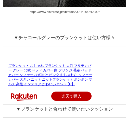
https://www.pinterest.jp/pin/399553798184242087/
▼チャコールグレーのブランケットは使い方様々
ブランケット おしゃれ ブランケット 大判 マルチカバ
ー グレー 北欧 ベッド カバー 白 フリンジ 毛布 ベッド
カバー ソファー ひざ掛け ピンク おしゃれな ソファー
カバー 大きい ニット ニットブランケット ポンポン マ
ルチ 高級 インテリア かわいい fab23【P】
楽天で購入
▼ブランケットと合わせて使いたいクッション