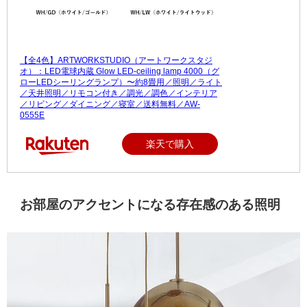
【全4色】ARTWORKSTUDIO（アートワークスタジ
オ）：LED電球内蔵 Glow LED-ceiling lamp 4000（グ
ローLEDシーリングランプ）〜約8畳用／照明／ライト
／天井照明／リモコン付き／調光／調色／インテリア
／リビング／ダイニング／寝室／送料無料／AW-
0555E
楽天で購入
お部屋のアクセントになる存在感のある照明