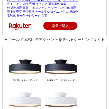
ライト おしゃれ 照明 リビング 調光調色 薄型 リモコン
付 調色 6畳 天井 リモコン グレー シーリング led 5畳 4
畳 3畳 寝室 子供部屋 ナチュラル ダイニング 白 昼白色
電球色 昼光色 テレワーク 在宅
楽天で購入
▼ゴールドor木目のアクセントを選べるシーリングライト