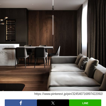
https://www.pinterest.jp/pin/324540716897422092/
LINE