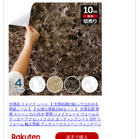
大理石 リメイク シート 【 大理石調の貼ってはがせる
壁紙シール 】【 お得な壁紙10mセット 】 大理石調 壁
用 ストーン のり付き 壁用 リメイクシート ウォールス
テッカー アクセントクロス カッティングシート DIY リ
フォーム 輸入壁紙 アンティークストーン ヴィンテージ
楽天で購入