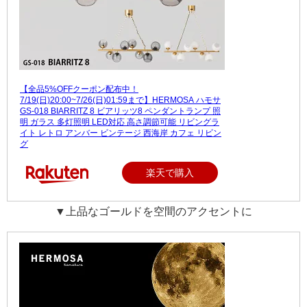
【全品5%OFFクーポン配布中！
7/19(日)20:00~7/26(日)01:59まで】HERMOSA ハモサ
GS-018 BIARRITZ 8 ビアリッツ8 ペンダントランプ 照
明 ガラス 多灯照明 LED対応 高さ調節可能 リビングラ
イト レトロ アンバー ビンテージ 西海岸 カフェ リビン
グ
楽天で購入
▼上品なゴールドを空間のアクセントに