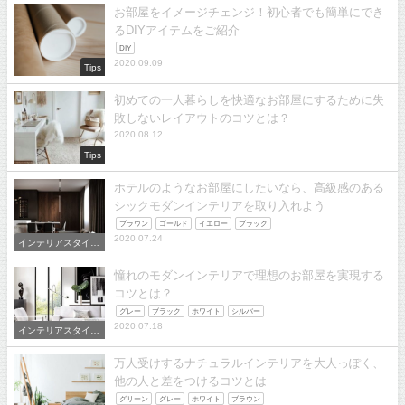
お部屋をイメージチェンジ！初心者でも簡単にでき
るDIYアイテムをご紹介
DIY
2020.09.09
Tips
初めての一人暮らしを快適なお部屋にするために失
敗しないレイアウトのコツとは？
2020.08.12
Tips
ホテルのようなお部屋にしたいなら、高級感のある
シックモダンインテリアを取り入れよう
ブラウン
ゴールド
イエロー
ブラック
2020.07.24
インテリアスタイル
から選ぶ
憧れのモダンインテリアで理想のお部屋を実現する
コツとは？
グレー
ブラック
ホワイト
シルバー
2020.07.18
インテリアスタイル
から選ぶ
万人受けするナチュラルインテリアを大人っぽく、
他の人と差をつけるコツとは
グリーン
グレー
ホワイト
ブラウン