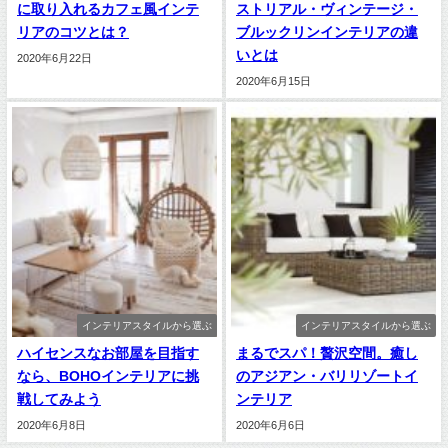
に取り入れるカフェ風インテ
ストリアル・ヴィンテージ・
リアのコツとは？
ブルックリンインテリアの違
いとは
2020年6月22日
2020年6月15日
インテリアスタイルから選ぶ
インテリアスタイルから選ぶ
ハイセンスなお部屋を目指す
まるでスパ！贅沢空間。癒し
なら、BOHOインテリアに挑
のアジアン・バリリゾートイ
戦してみよう
ンテリア
2020年6月8日
2020年6月6日