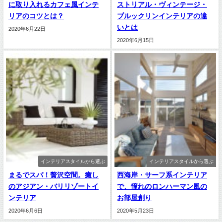
に取り入れるカフェ風インテ
ストリアル・ヴィンテージ・
リアのコツとは？
ブルックリンインテリアの違
いとは
2020年6月22日
2020年6月15日
インテリアスタイルから選ぶ
インテリアスタイルから選ぶ
まるでスパ！贅沢空間。癒し
西海岸・サーフ系インテリア
のアジアン・バリリゾートイ
で、憧れのロンハーマン風の
ンテリア
お部屋創り
2020年6月6日
2020年5月23日