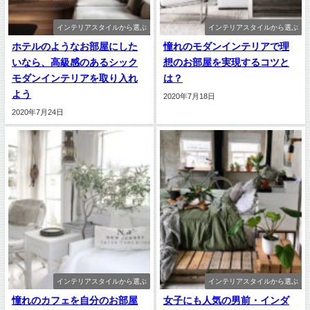
インテリアスタイルから選ぶ
インテリアスタイルから選ぶ
ホテルのようなお部屋にした
憧れのモダンインテリアで理
いなら、高級感のあるシック
想のお部屋を実現するコツと
モダンインテリアを取り入れ
は？
よう
2020年7月18日
2020年7月24日
インテリアスタイルから選ぶ
インテリアスタイルから選ぶ
憧れのカフェを自分のお部屋
女子にも人気の男前・インダ