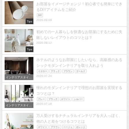
お部屋をイメージチェンジ！初心者でも簡単にでき
るDIYアイテムをご紹介
DIY
2020.09.09
Tips
初めての一人暮らしを快適なお部屋にするために失
敗しないレイアウトのコツとは？
2020.08.12
Tips
ホテルのようなお部屋にしたいなら、高級感のある
シックモダンインテリアを取り入れよう
イエロー
ブラック
ブラウン
ゴールド
2020.07.24
インテリアスタイル
から選ぶ
憧れのモダンインテリアで理想のお部屋を実現する
コツとは？
グレー
ブラック
ホワイト
シルバー
2020.07.18
インテリアスタイル
から選ぶ
万人受けするナチュラルインテリアを大人っぽく、
他の人と差をつけるコツとは
ホワイト
ブラウン
ベージュ
オレンジ